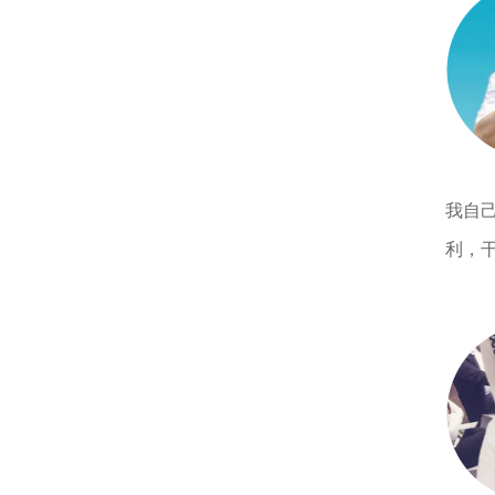
我自
利，干